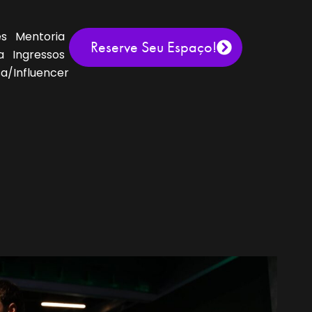
es
Mentoria
Reserve Seu Espaço!
a
Ingressos
a/Influencer