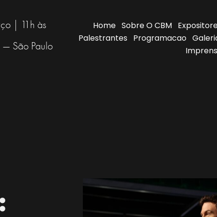
ço | 11h às
Home
Sobre O CBM
Expositor
Palestrantes
Programacao
Galeri
i — São Paulo
Imprens
: