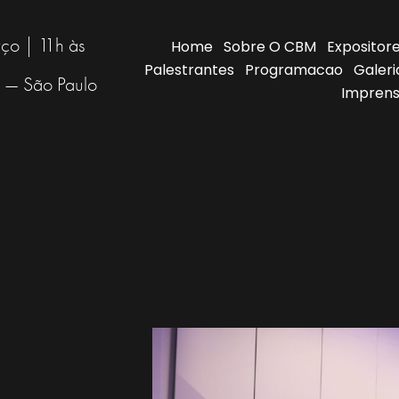
ço | 11h às
Home
Sobre O CBM
Expositor
Palestrantes
Programacao
Galeri
i — São Paulo
Imprens