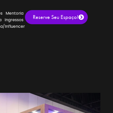
es
Mentoria
Reserve Seu Espaço!
a
Ingressos
a/Influencer