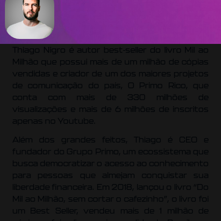
Thiago Nigro é autor best-seller do livro Mil ao
Milhão que possui mais de um milhão de cópias
vendidas e criador de um dos maiores projetos
de comunicação do país, O Primo Rico, que
conta com mais de 330 milhões de
visualizações e mais de 6 milhões de inscritos
apenas no Youtube.
Além dos grandes feitos, Thiago é CEO e
fundador do Grupo Primo, um ecossistema que
busca democratizar o acesso ao conhecimento
para pessoas que almejam conquistar sua
liberdade financeira. Em 2018, lançou o livro “Do
Mil ao Milhão, sem cortar o cafezinho”, o livro foi
um Best Seller, vendeu mais de 1 milhão de