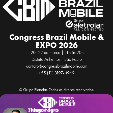
Congress Brazil Mobile &
EXPO 2026
20–22 de março | 11h às 20h
Distrito Anhembi – São Paulo
contato@congressbrazilmobile.com
+55 (11) 3197-4949
© Grupo Eletrolar. Todos os direitos reservados.
Thiago Nigro
Canal Primo Rico