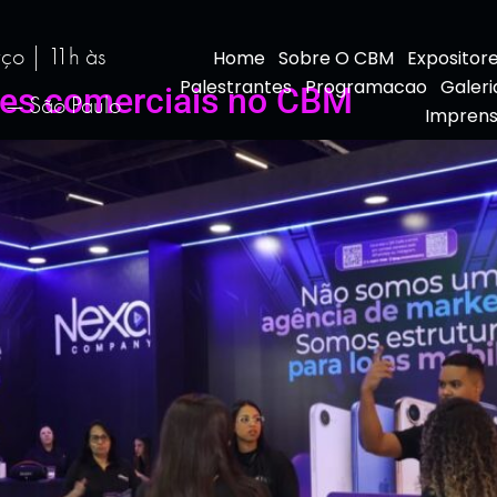
ço | 11h às
Home
Sobre O CBM
Expositor
Palestrantes
Programacao
Galeri
ões comerciais no CBM
i — São Paulo
Imprens