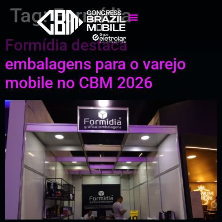
Tag:
Formídia
Formídia destaca
embalagens para o varejo
mobile no CBM 2026