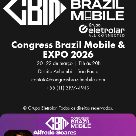
Congress Brazil Mobile &
EXPO 2026
20–22 de março | 11h às 20h
Distrito Anhembi – São Paulo
contato@congressbrazilmobile.com
+55 (11) 3197-4949
© Grupo Eletrolar. Todos os direitos reservados.
Alfredo Soares
G4 Educação