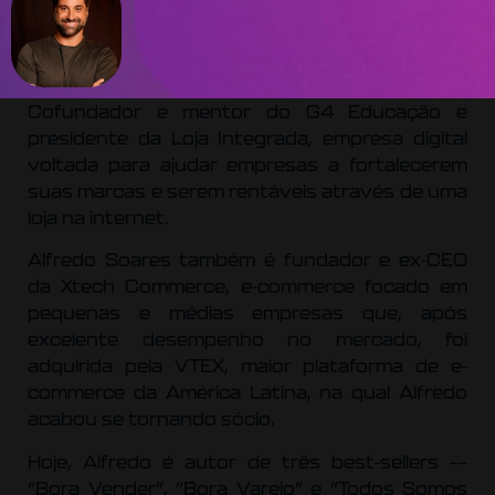
Cofundador e mentor do G4 Educação e
presidente da Loja Integrada, empresa digital
voltada para ajudar empresas a fortalecerem
suas marcas e serem rentáveis através de uma
loja na internet.
Alfredo Soares também é fundador e ex-CEO
da Xtech Commerce, e-commerce focado em
pequenas e médias empresas que, após
excelente desempenho no mercado, foi
adquirida pela VTEX, maior plataforma de e-
commerce da América Latina, na qual Alfredo
acabou se tornando sócio.
Hoje, Alfredo é autor de três best-sellers ––
“Bora Vender”, “Bora Varejo” e “Todos Somos